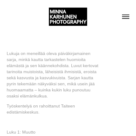
Lukuja on meneillää oleva päiväkirjamainen
sarja, minkä kautta tarkastelen huomioita
elämästä ja sen käännekohdista. Luvut kertovat
tarinoita muistoista, läheisistä ihmisistä, eroista
sekä kasvusta ja kasvukivuista. Sarjan kautta
pyrin tekemään näkyväksi sen, mikä usein jää
huomaamatta – kuinka kukin luku punoutuu
osaksi elämänkulkua.
Työskentelyä on rahoittanut Taiteen
edistämiskeskus.
Luku 1: Muutto